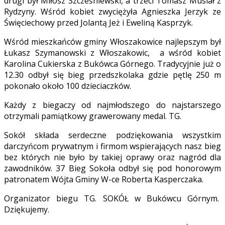
drugi był Miłosz Szcześniewski, a trzeci Tomasz Musiał z
Rydzyny. Wśród kobiet zwyciężyła Agnieszka Jerzyk ze
Święciechowy przed Jolantą Jeż i Eweliną Kasprzyk.
Wśród mieszkańców gminy Włoszakowice najlepszym był
Łukasz Szymanowski z Włoszakowic, a wśród kobiet
Karolina Cukierska z Bukówca Górnego. Tradycyjnie już o
12.30 odbył się bieg przedszkolaka gdzie pętlę 250 m
pokonało około 100 dzieciaczków.
Każdy z biegaczy od najmłodszego do najstarszego
otrzymali pamiątkowy grawerowany medal. TG.
Sokół składa serdeczne podziękowania wszystkim
darczyńcom prywatnym i firmom wspierających nasz bieg
bez których nie było by takiej oprawy oraz nagród dla
zawodników. 37 Bieg Sokoła odbył się pod honorowym
patronatem Wójta Gminy W-ce Roberta Kasperczaka.
Organizator biegu TG. SOKÓŁ w Bukówcu Górnym.
Dziękujemy.