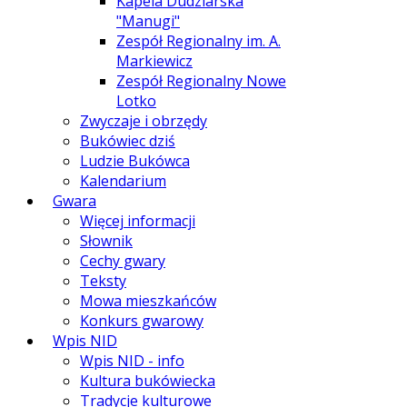
Kapela Dudziarska
"Manugi"
Zespół Regionalny im. A.
Markiewicz
Zespół Regionalny Nowe
Lotko
Zwyczaje i obrzędy
Bukówiec dziś
Ludzie Bukówca
Kalendarium
Gwara
Więcej informacji
Słownik
Cechy gwary
Teksty
Mowa mieszkańców
Konkurs gwarowy
Wpis NID
Wpis NID - info
Kultura bukówiecka
Tradycje kulturowe