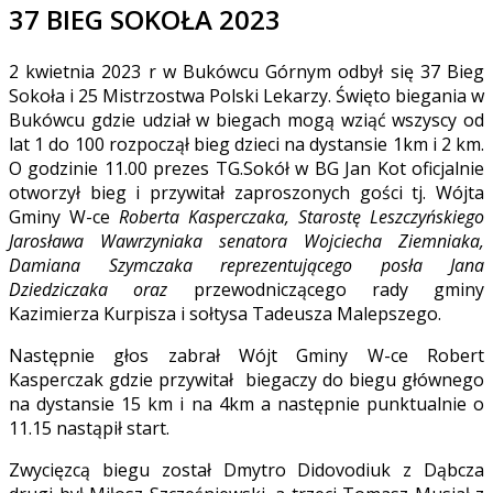
37 BIEG SOKOŁA 2023
2 kwietnia 2023 r w Bukówcu Górnym odbył się 37 Bieg
Sokoła i 25 Mistrzostwa Polski Lekarzy. Święto biegania w
Bukówcu gdzie udział w biegach mogą wziąć wszyscy od
lat 1 do 100 rozpoczął bieg dzieci na dystansie 1km i 2 km.
O godzinie 11.00 prezes TG.Sokół w BG Jan Kot oficjalnie
otworzył bieg i przywitał zaproszonych gości tj. Wójta
Gminy W-ce
Roberta Kasperczaka, Starostę Leszczyńskiego
Jarosława Wawrzyniaka senatora Wojciecha Ziemniaka,
Damiana Szymczaka reprezentującego posła Jana
Dziedziczaka oraz
przewodniczącego rady gminy
Kazimierza Kurpisza i sołtysa Tadeusza Malepszego.
Następnie głos zabrał Wójt Gminy W-ce Robert
Kasperczak gdzie przywitał biegaczy do biegu głównego
na dystansie 15 km i na 4km a następnie punktualnie o
11.15 nastąpił start.
Zwycięzcą biegu został Dmytro Didovodiuk z Dąbcza