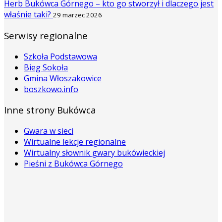
Herb Bukówca Górnego – kto go stworzył i dlaczego jest
właśnie taki?
29 marzec 2026
Serwisy regionalne
Szkoła Podstawowa
Bieg Sokoła
Gmina Włoszakowice
boszkowo.info
Inne strony Bukówca
Gwara w sieci
Wirtualne lekcje regionalne
Wirtualny słownik gwary bukówieckiej
Pieśni z Bukówca Górnego