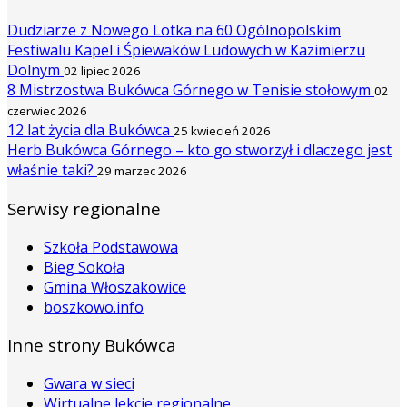
Dudziarze z Nowego Lotka na 60 Ogólnopolskim
Festiwalu Kapel i Śpiewaków Ludowych w Kazimierzu
Dolnym
02 lipiec 2026
8 Mistrzostwa Bukówca Górnego w Tenisie stołowym
02
czerwiec 2026
12 lat życia dla Bukówca
25 kwiecień 2026
Herb Bukówca Górnego – kto go stworzył i dlaczego jest
właśnie taki?
29 marzec 2026
Serwisy regionalne
Szkoła Podstawowa
Bieg Sokoła
Gmina Włoszakowice
boszkowo.info
Inne strony Bukówca
Gwara w sieci
Wirtualne lekcje regionalne