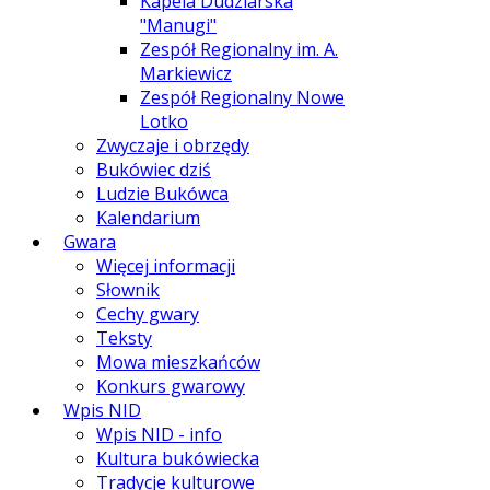
Kapela Dudziarska
"Manugi"
Zespół Regionalny im. A.
Markiewicz
Zespół Regionalny Nowe
Lotko
Zwyczaje i obrzędy
Bukówiec dziś
Ludzie Bukówca
Kalendarium
Gwara
Więcej informacji
Słownik
Cechy gwary
Teksty
Mowa mieszkańców
Konkurs gwarowy
Wpis NID
Wpis NID - info
Kultura bukówiecka
Tradycje kulturowe