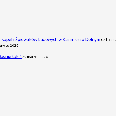
u Kapel i Śpiewaków Ludowych w Kazimierzu Dolnym
02 lipiec
erwiec 2026
łaśnie taki?
29 marzec 2026