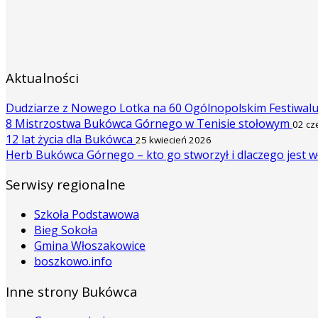
Aktualności
Dudziarze z Nowego Lotka na 60 Ogólnopolskim Festiwal
8 Mistrzostwa Bukówca Górnego w Tenisie stołowym
02 cz
12 lat życia dla Bukówca
25 kwiecień 2026
Herb Bukówca Górnego – kto go stworzył i dlaczego jest w
Serwisy regionalne
Szkoła Podstawowa
Bieg Sokoła
Gmina Włoszakowice
boszkowo.info
Inne strony Bukówca