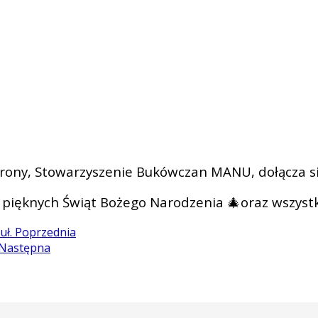
rony, Stowarzyszenie Bukówczan MANU, dołącza si
pięknych Świąt Bożego Narodzenia 🎄oraz wszyst
uł.
Poprzednia
Następna