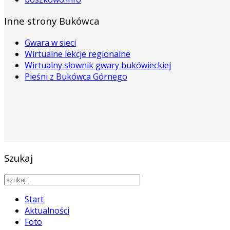
Inne strony Bukówca
Gwara w sieci
Wirtualne lekcje regionalne
Wirtualny słownik gwary bukówieckiej
Pieśni z Bukówca Górnego
Szukaj
Start
Aktualności
Foto