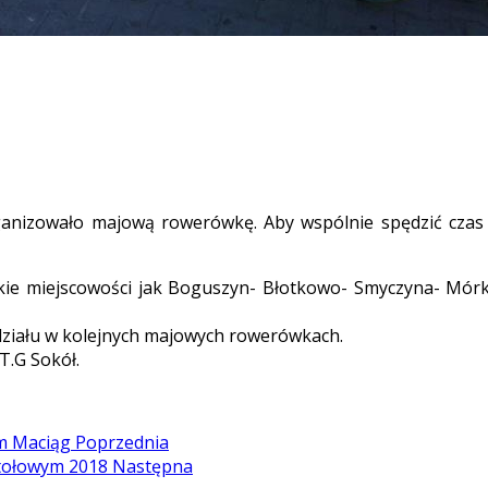
rganizowało majową rowerówkę. Aby wspólnie spędzić czas
akie miejscowości jak Boguszyn- Błotkowo- Smyczyna- Mór
ziału w kolejnych majowych rowerówkach.
T.G Sokół.
em Maciąg
Poprzednia
stołowym 2018
Następna