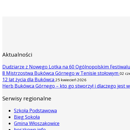
Aktualności
Dudziarze z Nowego Lotka na 60 Ogólnopolskim Festiwal
8 Mistrzostwa Bukówca Górnego w Tenisie stołowym
02 cz
12 lat życia dla Bukówca
25 kwiecień 2026
Herb Bukówca Górnego – kto go stworzył i dlaczego jest w
Serwisy regionalne
Szkoła Podstawowa
Bieg Sokoła
Gmina Włoszakowice
boszkowo.info