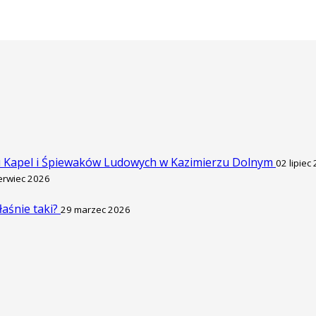
u Kapel i Śpiewaków Ludowych w Kazimierzu Dolnym
02 lipiec
erwiec 2026
łaśnie taki?
29 marzec 2026