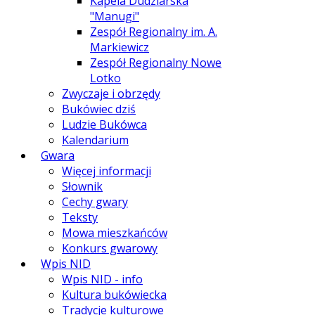
Kapela Dudziarska
"Manugi"
Zespół Regionalny im. A.
Markiewicz
Zespół Regionalny Nowe
Lotko
Zwyczaje i obrzędy
Bukówiec dziś
Ludzie Bukówca
Kalendarium
Gwara
Więcej informacji
Słownik
Cechy gwary
Teksty
Mowa mieszkańców
Konkurs gwarowy
Wpis NID
Wpis NID - info
Kultura bukówiecka
Tradycje kulturowe