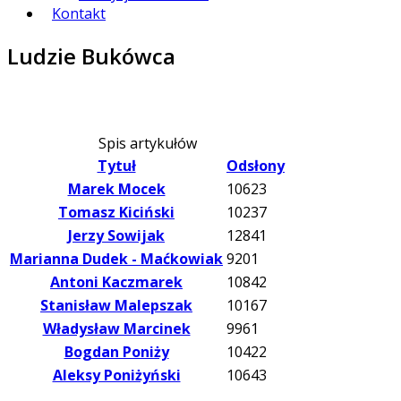
Kontakt
Ludzie Bukówca
Spis artykułów
Tytuł
Odsłony
Marek Mocek
10623
Tomasz Kiciński
10237
Jerzy Sowijak
12841
Marianna Dudek - Maćkowiak
9201
Antoni Kaczmarek
10842
Stanisław Malepszak
10167
Władysław Marcinek
9961
Bogdan Poniży
10422
Aleksy Poniżyński
10643