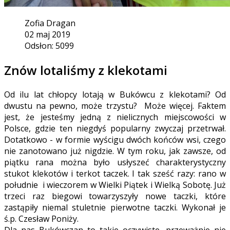
Zofia Dragan
02 maj 2019
Odsłon: 5099
Znów lotaliśmy z klekotami
Od ilu lat chłopcy lotają w Bukówcu z klekotami? Od
dwustu na pewno, może trzystu? Może więcej. Faktem
jest, że jesteśmy jedną z nielicznych miejscowości w
Polsce, gdzie ten niegdyś popularny zwyczaj przetrwał.
Dotatkowo - w formie wyścigu dwóch końców wsi, czego
nie zanotowano już nigdzie. W tym roku, jak zawsze, od
piątku rana można było usłyszeć charakterystyczny
stukot klekotów i terkot taczek. I tak sześć razy: rano w
południe i wieczorem w Wielki Piątek i Wielką Sobotę. Już
trzeci raz biegowi towarzyszyły nowe taczki, które
zastąpiły niemal stuletnie pierwotne taczki. Wykonał je
ś.p. Czesław Poniży.
Dla nas Bukówczan to takie oczywiste, przeważnie nie