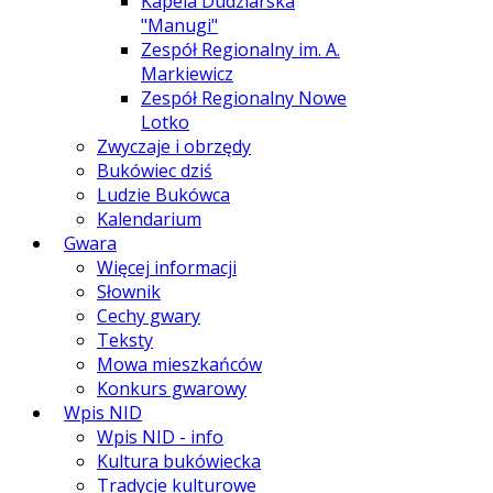
Kapela Dudziarska
"Manugi"
Zespół Regionalny im. A.
Markiewicz
Zespół Regionalny Nowe
Lotko
Zwyczaje i obrzędy
Bukówiec dziś
Ludzie Bukówca
Kalendarium
Gwara
Więcej informacji
Słownik
Cechy gwary
Teksty
Mowa mieszkańców
Konkurs gwarowy
Wpis NID
Wpis NID - info
Kultura bukówiecka
Tradycje kulturowe