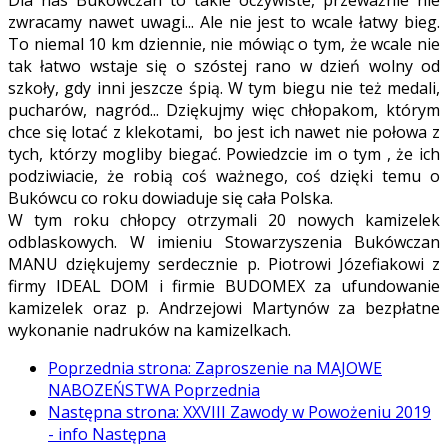
zwracamy nawet uwagi... Ale nie jest to wcale łatwy bieg.
To niemal 10 km dziennie, nie mówiąc o tym, że wcale nie
tak łatwo wstaje się o szóstej rano w dzień wolny od
szkoły, gdy inni jeszcze śpią. W tym biegu nie też medali,
pucharów, nagród... Dziękujmy więc chłopakom, którym
chce się lotać z klekotami, bo jest ich nawet nie połowa z
tych, którzy mogliby biegać. Powiedzcie im o tym , że ich
podziwiacie, że robią coś ważnego, coś dzięki temu o
Bukówcu co roku dowiaduje się cała Polska.
W tym roku chłopcy otrzymali 20 nowych kamizelek
odblaskowych. W imieniu Stowarzyszenia Bukówczan
MANU dziękujemy serdecznie p. Piotrowi Józefiakowi z
firmy IDEAL DOM i firmie BUDOMEX za ufundowanie
kamizelek oraz p. Andrzejowi Martynów za bezpłatne
wykonanie nadruków na kamizelkach.
Poprzednia strona: Zaproszenie na MAJOWE
NABOZEŃSTWA
Poprzednia
Następna strona: XXVIII Zawody w Powożeniu 2019
- info
Następna