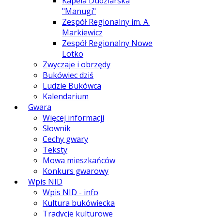
Kapela Dudziarska
"Manugi"
Zespół Regionalny im. A.
Markiewicz
Zespół Regionalny Nowe
Lotko
Zwyczaje i obrzędy
Bukówiec dziś
Ludzie Bukówca
Kalendarium
Gwara
Więcej informacji
Słownik
Cechy gwary
Teksty
Mowa mieszkańców
Konkurs gwarowy
Wpis NID
Wpis NID - info
Kultura bukówiecka
Tradycje kulturowe