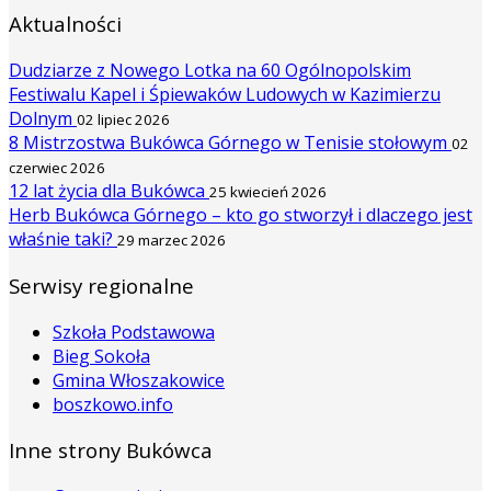
Aktualności
Dudziarze z Nowego Lotka na 60 Ogólnopolskim
Festiwalu Kapel i Śpiewaków Ludowych w Kazimierzu
Dolnym
02 lipiec 2026
8 Mistrzostwa Bukówca Górnego w Tenisie stołowym
02
czerwiec 2026
12 lat życia dla Bukówca
25 kwiecień 2026
Herb Bukówca Górnego – kto go stworzył i dlaczego jest
właśnie taki?
29 marzec 2026
Serwisy regionalne
Szkoła Podstawowa
Bieg Sokoła
Gmina Włoszakowice
boszkowo.info
Inne strony Bukówca