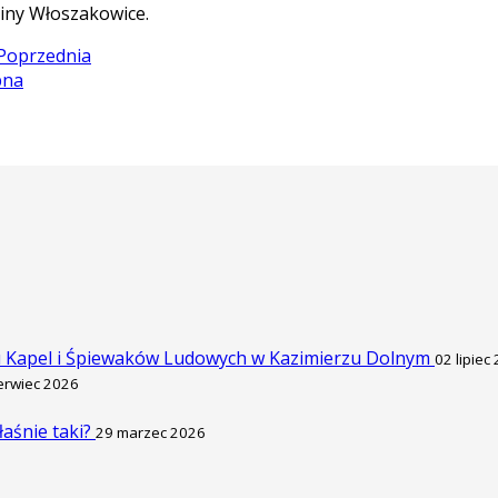
iny Włoszakowice.
Poprzednia
pna
u Kapel i Śpiewaków Ludowych w Kazimierzu Dolnym
02 lipiec
erwiec 2026
łaśnie taki?
29 marzec 2026