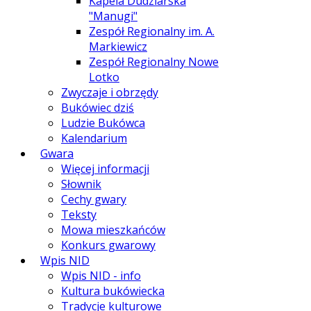
Kapela Dudziarska
"Manugi"
Zespół Regionalny im. A.
Markiewicz
Zespół Regionalny Nowe
Lotko
Zwyczaje i obrzędy
Bukówiec dziś
Ludzie Bukówca
Kalendarium
Gwara
Więcej informacji
Słownik
Cechy gwary
Teksty
Mowa mieszkańców
Konkurs gwarowy
Wpis NID
Wpis NID - info
Kultura bukówiecka
Tradycje kulturowe