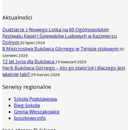
Aktualności
Dudziarze z Nowego Lotka na 60 Ogólnopolskim
Festiwalu Kapel i Śpiewaków Ludowych w Kazimierzu
Dolnym
02 lipiec 2026
8 Mistrzostwa Bukówca Górnego w Tenisie stołowym
02
czerwiec 2026
12 lat życia dla Bukówca
25 kwiecień 2026
Herb Bukówca Górnego – kto go stworzył i dlaczego jest
właśnie taki?
29 marzec 2026
Serwisy regionalne
Szkoła Podstawowa
Bieg Sokoła
Gmina Włoszakowice
boszkowo.info