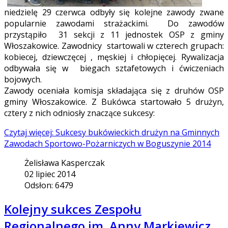
niedzielę 29 czerwca odbyły się kolejne zawody zwane
popularnie zawodami strażackimi. Do zawodów
przystąpiło 31 sekcji z 11 jednostek OSP z gminy
Włoszakowice. Zawodnicy startowali w czterech grupach:
kobiecej, dziewczęcej , męskiej i chłopięcej. Rywalizacja
odbywała się w biegach sztafetowych i ćwiczeniach
bojowych.
Zawody oceniała komisja składająca się z druhów OSP
gminy Włoszakowice. Z Bukówca startowało 5 drużyn,
cztery z nich odniosły znaczące sukcesy:
Czytaj więcej: Sukcesy bukówieckich drużyn na Gminnych
Zawodach Sportowo-Pożarniczych w Boguszynie 2014
Żelisława Kasperczak
02 lipiec 2014
Odsłon: 6479
Kolejny sukces Zespołu
Regionalnego im. Anny Markiewicz