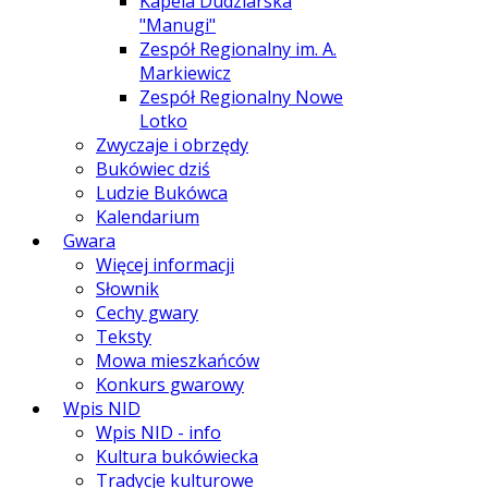
Kapela Dudziarska
"Manugi"
Zespół Regionalny im. A.
Markiewicz
Zespół Regionalny Nowe
Lotko
Zwyczaje i obrzędy
Bukówiec dziś
Ludzie Bukówca
Kalendarium
Gwara
Więcej informacji
Słownik
Cechy gwary
Teksty
Mowa mieszkańców
Konkurs gwarowy
Wpis NID
Wpis NID - info
Kultura bukówiecka
Tradycje kulturowe