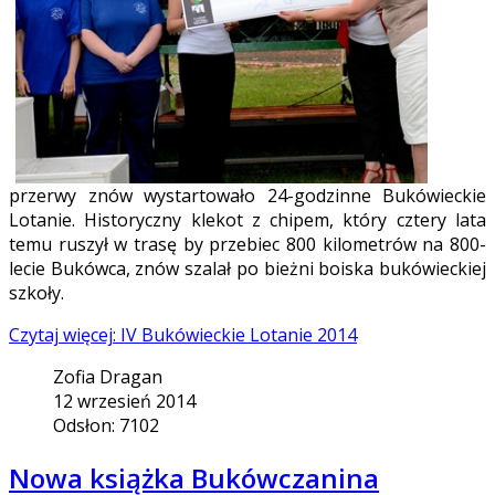
przerwy znów wystartowało 24-godzinne Bukówieckie
Lotanie. Historyczny klekot z chipem, który cztery lata
temu ruszył w trasę by przebiec 800 kilometrów na 800-
lecie Bukówca, znów szalał po bieżni boiska bukówieckiej
szkoły.
Czytaj więcej: IV Bukówieckie Lotanie 2014
Zofia Dragan
12 wrzesień 2014
Odsłon: 7102
Nowa książka Bukówczanina