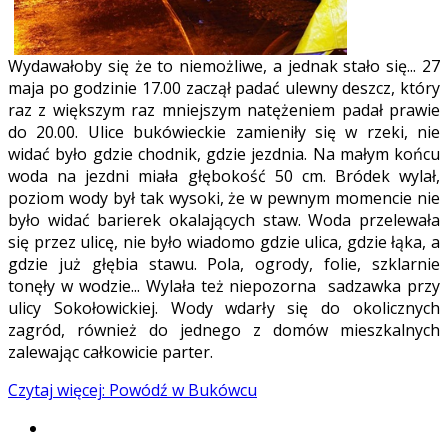
Wydawałoby się że to niemożliwe, a jednak stało się... 27
maja po godzinie 17.00 zaczął padać ulewny deszcz, który
raz z większym raz mniejszym natężeniem padał prawie
do 20.00. Ulice bukówieckie zamieniły się w rzeki, nie
widać było gdzie chodnik, gdzie jezdnia. Na małym końcu
woda na jezdni miała głębokość 50 cm. Bródek wylał,
poziom wody był tak wysoki, że w pewnym momencie nie
było widać barierek okalających staw. Woda przelewała
się przez ulicę, nie było wiadomo gdzie ulica, gdzie łąka, a
gdzie już głębia stawu. Pola, ogrody, folie, szklarnie
tonęły w wodzie... Wylała też niepozorna sadzawka przy
ulicy Sokołowickiej. Wody wdarły się do okolicznych
zagród, również do jednego z domów mieszkalnych
zalewając całkowicie parter.
Czytaj więcej: Powódź w Bukówcu