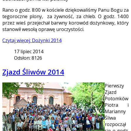
Rano o godz. 8:00 w kościele dziękowaliśmy Panu Bogu za
tegoroczne plony, za żywność, za chleb. O godz. 14:00
przez wieś przejechał barwny korowód dożynkowy, który
stanowił wesołą oprawę uroczystości.
Czytaj więcej: Dożynki 2014
17 lipiec 2014
Odsłon: 8126
Zjazd Śliwów 2014
Pierwszy
Zjazd
Potomków
Piotra i
Marianny
Śliwa
rozpoczął
się o godz.