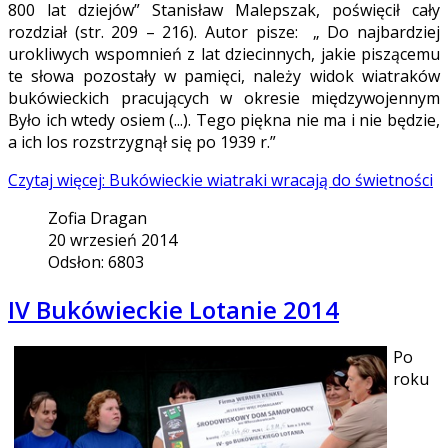
800 lat dziejów” Stanisław Malepszak, poświęcił cały
rozdział (str. 209 – 216). Autor pisze: „ Do najbardziej
urokliwych wspomnień z lat dziecinnych, jakie piszącemu
te słowa pozostały w pamięci, należy widok wiatraków
bukówieckich pracujących w okresie międzywojennym
Było ich wtedy osiem (...). Tego piękna nie ma i nie będzie,
a ich los rozstrzygnął się po 1939 r.”
Czytaj więcej: Bukówieckie wiatraki wracają do świetności
Zofia Dragan
20 wrzesień 2014
Odsłon: 6803
IV Bukówieckie Lotanie 2014
Po
roku