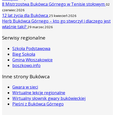
8 Mistrzostwa Bukówca Górnego w Tenisie stołowym
02
czerwiec 2026
12 lat życia dla Bukówca
25 kwiecień 2026
Herb Bukówca Górnego – kto go stworzył i dlaczego jest
właśnie taki?
29 marzec 2026
Serwisy regionalne
Szkoła Podstawowa
Bieg Sokoła
Gmina Włoszakowice
boszkowo.info
Inne strony Bukówca
Gwara w sieci
Wirtualne lekcje regionalne
Wirtualny słownik gwary bukówieckiej
Pieśni z Bukówca Górnego