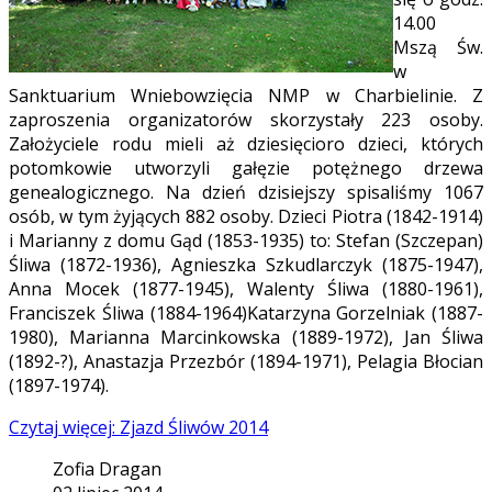
14.00
Mszą Św.
w
Sanktuarium Wniebowzięcia NMP w Charbielinie. Z
zaproszenia organizatorów skorzystały 223 osoby.
Założyciele rodu mieli aż dziesięcioro dzieci, których
potomkowie utworzyli gałęzie potężnego drzewa
genealogicznego. Na dzień dzisiejszy spisaliśmy 1067
osób, w tym żyjących 882 osoby. Dzieci Piotra (1842-1914)
i Marianny z domu Gąd (1853-1935) to: Stefan (Szczepan)
Śliwa (1872-1936), Agnieszka Szkudlarczyk (1875-1947),
Anna Mocek (1877-1945), Walenty Śliwa (1880-1961),
Franciszek Śliwa (1884-1964)Katarzyna Gorzelniak (1887-
1980), Marianna Marcinkowska (1889-1972), Jan Śliwa
(1892-?), Anastazja Przezbór (1894-1971), Pelagia Błocian
(1897-1974).
Czytaj więcej: Zjazd Śliwów 2014
Zofia Dragan