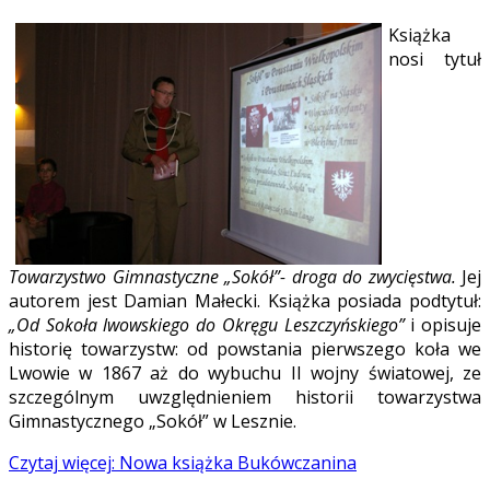
Książka
nosi tytuł
Towarzystwo Gimnastyczne „Sokół”- droga do zwycięstwa.
Jej
autorem jest Damian Małecki. Książka posiada podtytuł:
„Od Sokoła lwowskiego do Okręgu Leszczyńskiego”
i opisuje
historię towarzystw: od powstania pierwszego koła we
Lwowie w 1867 aż do wybuchu II wojny światowej, ze
szczególnym uwzględnieniem historii towarzystwa
Gimnastycznego „Sokół” w Lesznie.
Czytaj więcej: Nowa książka Bukówczanina